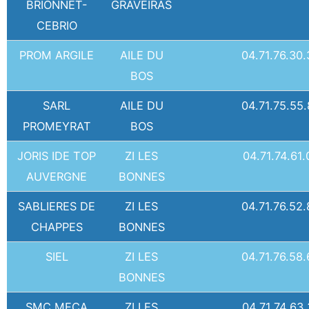
BRIONNET-
GRAVEIRAS
CEBRIO
PROM ARGILE
AILE DU
04.71.76.30.
BOS
SARL
AILE DU
04.71.75.55
PROMEYRAT
BOS
JORIS IDE TOP
ZI LES
04.71.74.61.
AUVERGNE
BONNES
SABLIERES DE
ZI LES
04.71.76.52.
CHAPPES
BONNES
SIEL
ZI LES
04.71.76.58.
BONNES
SMC MECA
ZI LES
04.71.74.63.