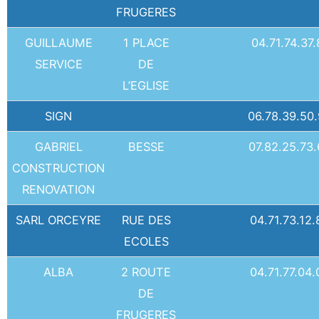
FRUGERES
GUILLAUME
1 PLACE
04.71.74.37.
SERVICE
DE
L’EGLISE
SIGN
06.78.39.50
GABRIEL
BESSE
07.82.25.73
CONSTRUCTION
RENOVATION
SARL ORCEYRE
RUE DES
04.71.73.12.
ECOLES
ALBA
2 ROUTE
04.71.77.04.
DE
FRUGERES