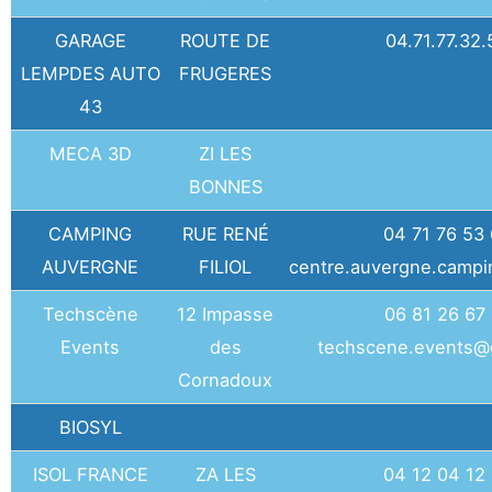
GARAGE
ROUTE DE
04.71.77.32.
LEMPDES AUTO
FRUGERES
43
MECA 3D
ZI LES
BONNES
CAMPING
RUE RENÉ
04 71 76 53
AUVERGNE
FILIOL
centre.auvergne.campi
Techscène
12 Impasse
06 81 26 67
Events
des
techscene.events@
Cornadoux
BIOSYL
ISOL FRANCE
ZA LES
04 12 04 12