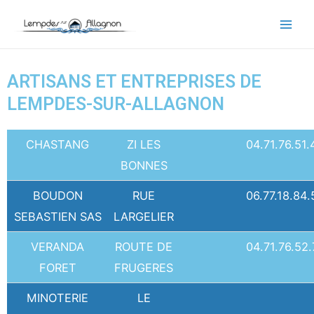
ARTISANS ET ENTREPRISES DE
LEMPDES-SUR-ALLAGNON
CHASTANG
ZI LES
04.71.76.51.
BONNES
BOUDON
RUE
06.77.18.84.
SEBASTIEN SAS
LARGELIER
VERANDA
ROUTE DE
04.71.76.52.
FORET
FRUGERES
MINOTERIE
LE